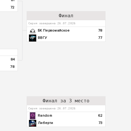
81
72
Финал
Серия завершена 26.07.2026
БК Первомайское
78
ВВГУ
77
84
78
Финал за 3 место
Серия завершена 26.07.2026
Random
62
Либерти
73