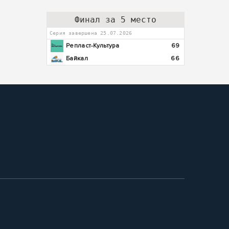
Финал за 5 место
Серия завершена 25.07.2026
Репласт-Культура
69
Байкал
66