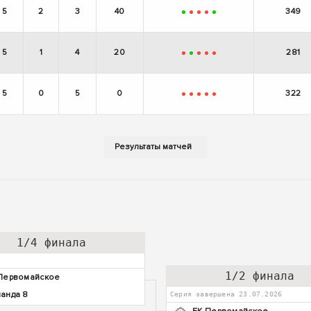
5
2
3
40
349
+
-
-
-
+
5
1
4
20
281
-
+
-
-
-
5
0
5
0
322
-
-
-
-
-
1/4 финала
1/2 финала
Первомайское
анда 8
Серия завершена 23.07.2026