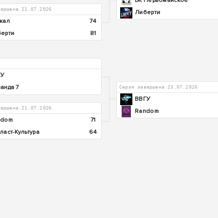
БК Первомайское
вершена 21.07.2026
Либерти
кал
74
ерти
81
ГУ
анда 7
Серия завершена 23.07.2026
ВВГУ
вершена 21.07.2026
Random
ndom
71
ласт-Культура
64