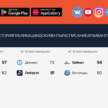
КТОРИЯ
ПУБЛИКАЦИИ
ДОКУМЕНТЫ
РАСПИСАНИЕ
АРХИВ
АНГ
ен
вт, 12 мая завершен
вт, 12 мая завершен
97
73
94
Динамо
Байкал
82
81
80
Либерти
Богатырь