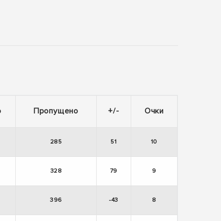
о
Пропущено
+/-
Очки
285
51
10
328
79
9
396
-43
8