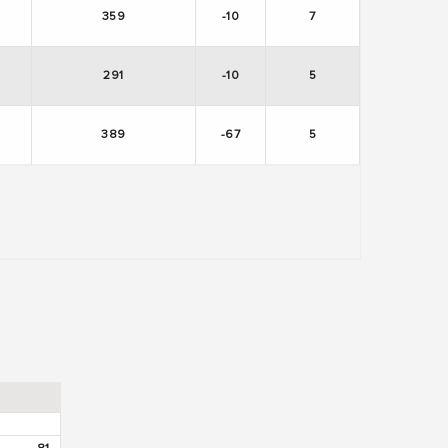
359
-10
7
291
-10
5
389
-67
5