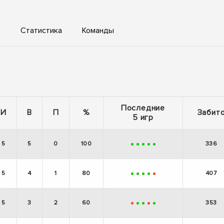
ы
Статистика
Команды
Последние
И
В
П
%
Забит
5 игр
5
5
0
100
336
+
+
+
+
+
5
4
1
80
407
+
+
+
+
-
5
3
2
60
353
-
+
+
-
+