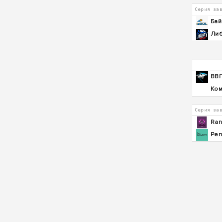
Серия за
Бай
Либ
ВВ
Ком
Серия за
Ra
Реп