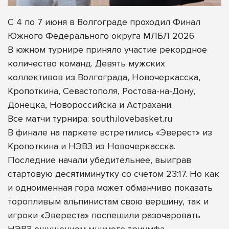
С 4 по 7 июня в Волгограде проходил Финал
Южного Федерального округа МЛБЛ 2026
В южном турнире приняло участие рекордное
количество команд. Девять мужских
коллективов из Волгограда, Новочеркасска,
Кропоткина, Севастополя, Ростова-на-Дону,
Донецка, Новороссийска и Астрахани.
Все матчи турнира: south.ilovebasket.ru
В финале на паркете встретились «Эверест» из
Кропоткина и НЭВЗ из Новочеркасска.
Последние начали убедительнее, выиграв
стартовую десятиминутку со счетом 23:17. Но как
и одноименная гора может обманчиво показать
торопливым альпинистам свою вершину, так и
игроки «Эвереста» поспешили разочаровать
НЭВЗ ощущением мнимого триумфа.